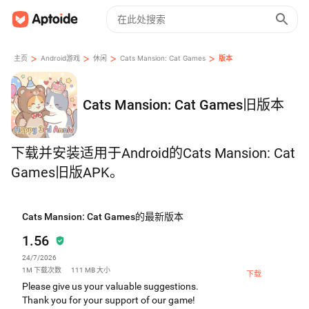
>
>
>
>
主页
Android游戏
休闲
Cats Mansion: Cat Games
版本
Cats Mansion: Cat Games旧版本
下载并安装适用于Android的Cats Mansion: Cat
Games旧版APK。
Cats Mansion: Cat Games的最新版本
1.56
24/7/2026
1M
下载次数
111 MB
大小
下载
Please give us your valuable suggestions.
Thank you for your support of our game!